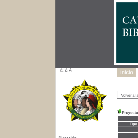
A-
A
A+
Inicio
Volver a la
Proyecto
Tipo