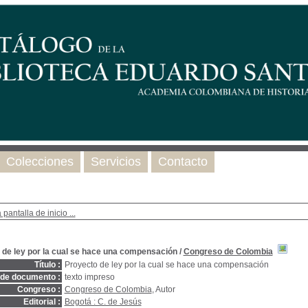
Colecciones
Servicios
Contacto
 pantalla de inicio ...
 de ley por la cual se hace una compensación
/
Congreso de Colombia
Título :
Proyecto de ley por la cual se hace una compensación
 de documento :
texto impreso
Congreso :
Congreso de Colombia
, Autor
Editorial :
Bogotá : C. de Jesús