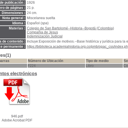
de publicación :
1926
ro de páginas :
21 p.
Dimensiones :
24 cm.
Nota general :
Miscelanea suelta
Idioma :
Español (
spa
)
Materias :
Colegio de San Bartolomé--Historia--Bogotá (Colombia)
Compañia de Jesus
Indemnización Judicial
a de contenido :
Incluye:Exposición de motivos.--Base histórica y jurídica para la 
ce permanente :
https://biblioteca.academiahistoria.org.co/pmb/opac_css/index.ph
es(1)
barras
Número de Ubicación
Tipo de medio
Se
F224
Libro
Co
tos electrónicos
946.pdf
Adobe Acrobat PDF