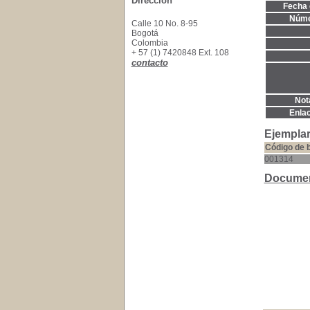
Dirección
Fecha 
Núme
Calle 10 No. 8-95
Bogotá
Colombia
+ 57 (1) 7420848 Ext. 108
contacto
Not
Enla
Ejemplar
Código de 
001314
Documen