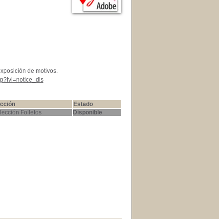
exposición de motivos.
p?lvl=notice_dis
cción
Estado
lección Folletos
Disponible