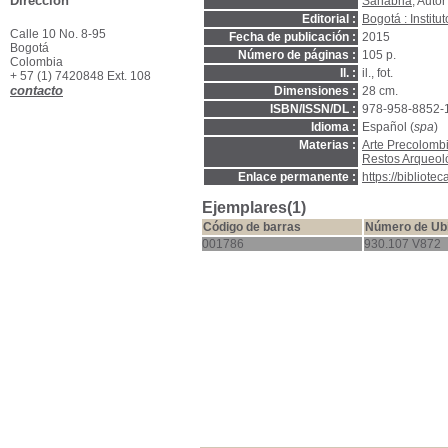
Dirección
Sanabria
, Autor
Editorial :
Bogotá : Instit
Calle 10 No. 8-95
Fecha de publicación :
2015
Bogotá
Número de páginas :
105 p.
Colombia
Il. :
il., fot.
+ 57 (1) 7420848 Ext. 108
contacto
Dimensiones :
28 cm.
ISBN/ISSN/DL :
978-958-8852-
Idioma :
Español (
spa
)
Materias :
Arte Precolomb
Restos Arqueoló
Enlace permanente :
https://bibliot
Ejemplares(1)
Código de barras
Número de Ub
001786
930.107 V872