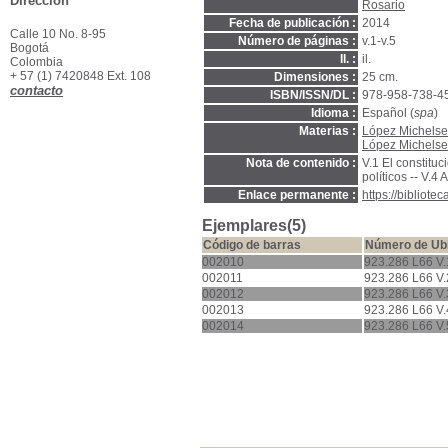
Dirección
Rosario
Fecha de publicación :
2014
Calle 10 No. 8-95
Número de páginas :
v.1-v.5
Bogotá
Il. :
il.
Colombia
+ 57 (1) 7420848 Ext. 108
Dimensiones :
25 cm.
contacto
ISBN/ISSN/DL :
978-958-738-4
Idioma :
Español (
spa
)
Materias :
López Michelsen
López Michelsen
Nota de contenido :
V.1 El constituci
políticos -- V.4
Enlace permanente :
https://bibliot
Ejemplares(5)
Código de barras
Número de Ub
002010
923.286 L66 V.
002011
923.286 L66 V.
002012
923.286 L66 V.
002013
923.286 L66 V.
002014
923.286 L66 V.