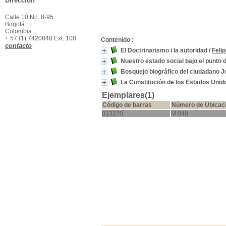
Dirección
Calle 10 No. 8-95
Bogotá
Colombia
+ 57 (1) 7420848 Ext. 108
Contenido :
contacto
El Doctrinarismo i la autoridad
/
Feli
Nuestro estado social bajo el punto de 
Bosquejo biográfico del ciudadano J
La Constitución de los Estados Uni
Ejemplares(1)
Código de barras
Número de Ubicac
013270
M 048