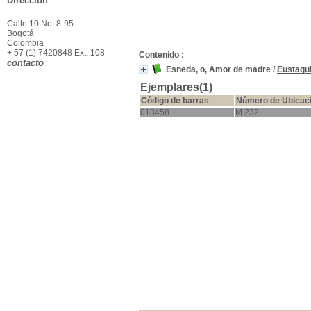
Dirección
Calle 10 No. 8-95
Bogotá
Colombia
+ 57 (1) 7420848 Ext. 108
Contenido :
contacto
Esneda, o, Amor de madre
/
Eustaqui
Ejemplares(1)
Código de barras
Número de Ubicac
013458
M 232