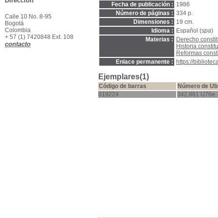
Dirección
Fecha de publicación :
1986
Número de páginas :
334 p.
Calle 10 No. 8-95
Dimensiones :
19 cm.
Bogotá
Colombia
Idioma :
Español (
spa
)
+ 57 (1) 7420848 Ext. 108
Materias :
Derecho constit
contacto
Historia consti
Reformas const
Enlace permanente :
https://bibliot
Ejemplares(1)
Código de barras
Número de Ub
019224
342.861 U76e