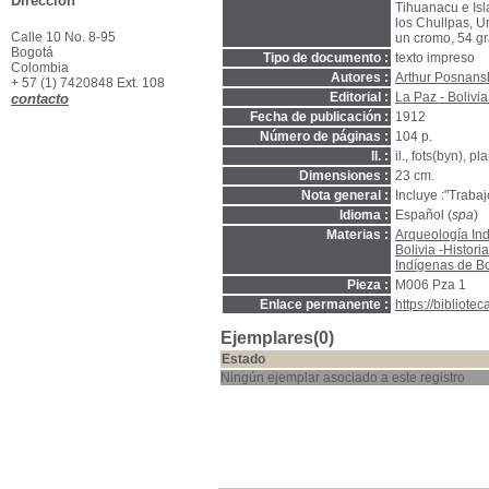
Dirección
Tihuanacu e Isl
los Chullpas, U
Calle 10 No. 8-95
un cromo, 54 gr
Bogotá
Tipo de documento :
texto impreso
Colombia
Autores :
Arthur Posnans
+ 57 (1) 7420848 Ext. 108
Editorial :
La Paz - Bolivia
contacto
Fecha de publicación :
1912
Número de páginas :
104 p.
Il. :
il., fots(byn), pl
Dimensiones :
23 cm.
Nota general :
Incluye :"Trabaj
Idioma :
Español (
spa
)
Materias :
Arqueología In
Bolivia -Histor
Indígenas de Bo
Pieza :
M006 Pza 1
Enlace permanente :
https://bibliot
Ejemplares(0)
Estado
Ningún ejemplar asociado a este registro