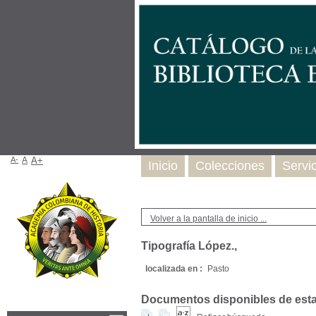
A-
A
A+
Inicio
Colecciones
Servi
Volver a la pantalla de inicio ...
Tipografía López.,
localizada en :
Pasto
Documentos disponibles de esta e