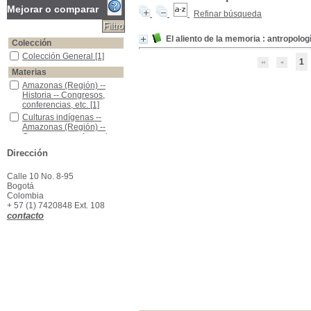
Mejorar o comparar
Refinar búsqueda
El aliento de la memoria : antropolog
Colección
Colección General
Colección General
[1]
1
Materias
Amazonas (Región) -- Historia -- Congresos, conferencias, etc.
Amazonas (Región) --
Historia -- Congresos,
conferencias, etc.
[1]
Culturas indígenas -- Amazonas (Región) -- Congresos, conferencias, etc.
Culturas indígenas --
Amazonas (Región) --
Congresos, conferencias,
etc.
[1]
Dirección
Etnología -- Congresos, conferencias, etc.
Etnología -- Congresos,
conferencias, etc.
[1]
Calle 10 No. 8-95
Bogotá
Colombia
+ 57 (1) 7420848 Ext. 108
contacto