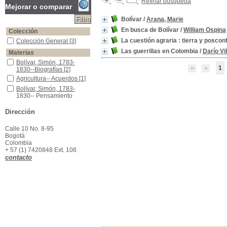
Refinar búsqueda
Mejorar o comparar
Bolívar
/
Arana, Marie
En busca de Bolívar
/
William Ospina
Colección
La cuestión agraria : tierra y poscon
Colección General
Colección General
[3]
Las guerrillas en Colombia
/
Darío Vi
Materias
Bolívar, Simón, 1783-1830--Biografías
Bolívar, Simón, 1783-
1
1830--Biografías
[2]
Agricultura-- Acuerdos
Agricultura-- Acuerdos
[1]
Bolívar, Simón, 1783-1830-- Pensamiento político y social
Bolívar, Simón, 1783-
1830-- Pensamiento
político y social
[1]
Dirección
Desarrollo rural-- Proyectos-- Colombia
Desarrollo rural--
Proyectos-- Colombia
[1]
Guerrilla-Colombia
Guerrilla-Colombia
[1]
Calle 10 No. 8-95
Bogotá
Militares--Colombia--Biografías
Militares--Colombia--
Colombia
Biografías
[1]
+ 57 (1) 7420848 Ext. 108
Reforma agraria-- Colombia
Reforma agraria--
contacto
Colombia
[1]
Violencia - Colombia - Aspectos Políticos y Sociales
Violencia - Colombia -
Aspectos Políticos y
Sociales
[1]
Violencia -Historia -Colombia
Violencia -Historia -
Colombia
[1]
Violencia-- Historia-- Colombia -- Siglo XX
Violencia-- Historia--
Colombia -- Siglo XX
[1]