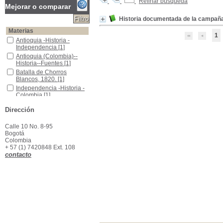
Refinar búsqueda
Mejorar o comparar
Historia documentada de la campaña m
Materias
1
Antioquia -Historia - Independencia
Antioquia -Historia -
Independencia
[1]
Antioquia (Colombia)--Historia--Fuentes
Antioquia (Colombia)--
Historia--Fuentes
[1]
Batalla de Chorros Blancos, 1820.
Batalla de Chorros
Blancos, 1820.
[1]
Independencia -Historia -Colombia
Independencia -Historia -
Colombia
[1]
Dirección
Calle 10 No. 8-95
Bogotá
Colombia
+ 57 (1) 7420848 Ext. 108
contacto