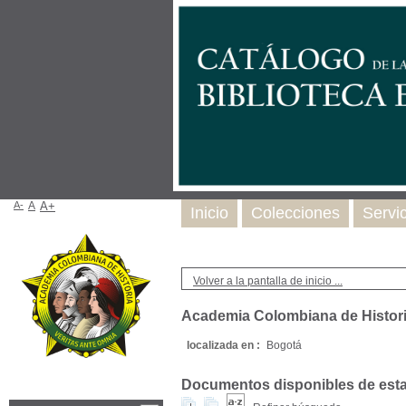
A-
A
A+
Inicio
Colecciones
Servi
Volver a la pantalla de inicio ...
Academia Colombiana de Histori
localizada en :
Bogotá
Documentos disponibles de esta e