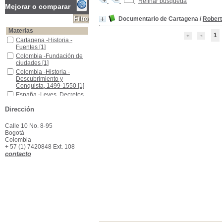
Refinar búsqueda
Mejorar o comparar
Documentario de Cartagena
/
Robert
Materias
1
Cartagena -Historia -Fuentes
Cartagena -Historia -
Fuentes
[1]
Colombia -Fundación de ciudades
Colombia -Fundación de
ciudades
[1]
Colombia -Historia -Descubrimiento y Conquista, 1499-1550
Colombia -Historia -
Descubrimiento y
Conquista, 1499-1550
[1]
España -Leyes, Decretos, Etc.
España -Leyes, Decretos,
Etc.
[1]
Dirección
Calle 10 No. 8-95
Bogotá
Colombia
+ 57 (1) 7420848 Ext. 108
contacto