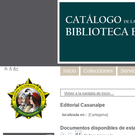
A-
A
A+
Inicio
Colecciones
Servi
Volver a la pantalla de inicio ...
Editorial Casanalpe
localizada en :
[Cartagena]
Documentos disponibles de esta e