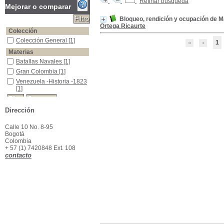
Refinar búsqueda
Mejorar o comparar
Bloqueo, rendición y ocupación de M
Ortega Ricaurte
Colección
Colección General
Colección General
[1]
1
Materias
Batallas Navales
Batallas Navales
[1]
Gran Colombia
Gran Colombia
[1]
Venezuela -Historia -1823
Venezuela -Historia -1823
[1]
Dirección
Calle 10 No. 8-95
Bogotá
Colombia
+ 57 (1) 7420848 Ext. 108
contacto