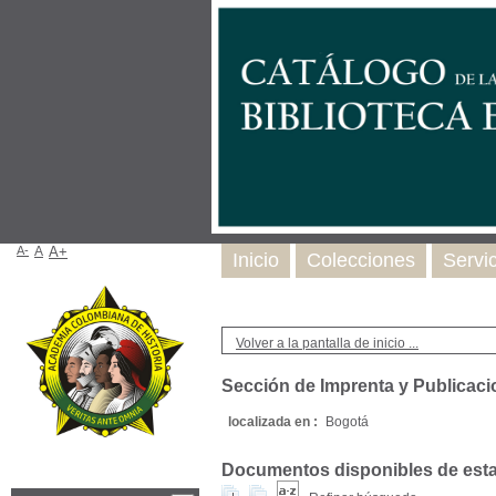
A-
A
A+
Inicio
Colecciones
Servi
Volver a la pantalla de inicio ...
Sección de Imprenta y Publicac
localizada en :
Bogotá
Documentos disponibles de esta e