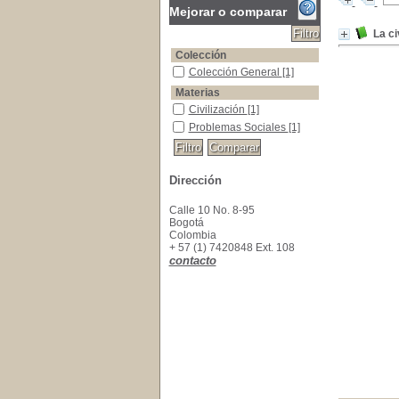
Mejorar o comparar
La c
Colección
Colección General
Colección General
[1]
Materias
Civilización
Civilización
[1]
Problemas Sociales
Problemas Sociales
[1]
Dirección
Calle 10 No. 8-95
Bogotá
Colombia
+ 57 (1) 7420848 Ext. 108
contacto