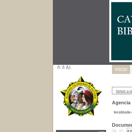
A-
A
A+
Inicio
Volver a la
Agencia 
localizada 
Document