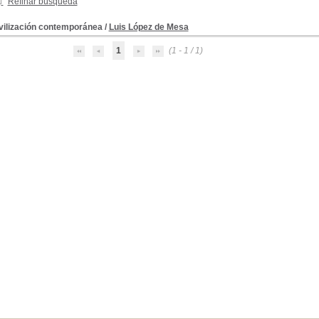
Refinar búsqueda
ivilización contemporánea
/
Luis López de Mesa
1
(1 - 1 / 1)