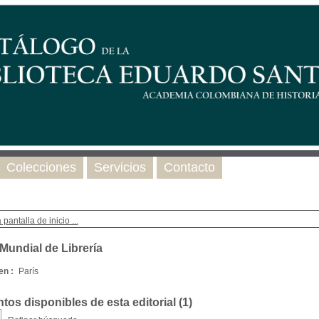
Colecciones
Servicios
Contacto
 pantalla de inicio ...
Mundial de Librería
en :
París
os disponibles de esta editorial (
1
)