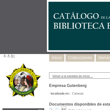
A-
A
A+
Inicio
Colecciones
Servi
Volver a la pantalla de inicio ...
Empresa Gutenberg
localizada en :
Caracas
Documentos disponibles de esta e