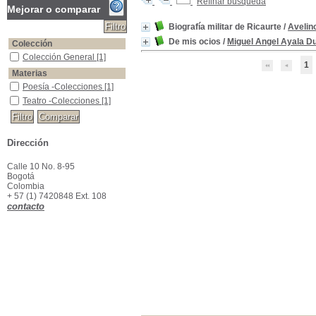
Refinar búsqueda
Mejorar o comparar
Biografía militar de Ricaurte
/
Avelin
De mis ocios
/
Miguel Angel Ayala D
Colección
Colección General
Colección General
[1]
1
Materias
Poesía -Colecciones
Poesía -Colecciones
[1]
Teatro -Colecciones
Teatro -Colecciones
[1]
Dirección
Calle 10 No. 8-95
Bogotá
Colombia
+ 57 (1) 7420848 Ext. 108
contacto