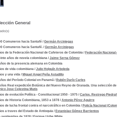
lección General
tado(s)
00 Comuneros hacia Santafé
/
Germán Arciniegas
00 Comuneros hacia Santafé.
/
Germán Arciniegas
ños de la Federación Nacional de Cafeteros de Colombia
/
Federación Nacional 
einte años de novela colombiana
/
Jaime Serna Gómez
años de la presencia alemana en Colombia
ños de vida colombiana
/
Julio Holguín Arboleda
ños y una vida
/
Miguel Angel Peña Astudillo
años del Período Colonial en Panamá
/
Rubén Darío Carles
Años Real expedición Botánica del Nuevo Reyno de Granada. Una selección d
nico Jose Celestina Mutis
os de evolución Política - Constitucional 1950 - 1975
/
Carlos. Restrepo Piedrah
ños de Historia Colombiana, 1853 a 1878
/
Antonio Pérez Aguirre
--1810-1819
os de lucha frontal contra el narcotráfico en Colombia
/
Policía Nacional (Colo
os a traves del Estado de Antioquia
/
Estanislao Gómez Barrientos
e septiembre de 1828
/
Enrique Uribe White