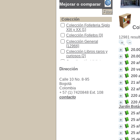
Mejorar o comparar
Colección
Colección Folleteria Siglo XIX y XX
Colección Folleteria Siglo
Co
XIX y XX
[1]
Colección Folletos
Colección Folletos
[3]
12981 resul
Colección General
Colección General
[12966]
20.0
Colección Libros raros y curiosos
Colección Libros raros y
curiosos
[2]
20.0
Coordinación biblioteca
Coordinación biblioteca
20 a
[61]
Dirección
20 v
Presidencia ACH
Presidencia ACH
[248]
200 
Referencia
Referencia
[6]
Calle 10 No. 8-95
21 a
Bogotá
Secretaría General
Secretaría General
[294]
Colombia
22 a
Materias
+ 57 (1) 7420848 Ext. 108
220 
contacto
Colombia--Historia
Colombia--Historia
[161]
220 
Colombia--Política y gobierno--Siglo XIX
Colombia--Política y
Jardín Botá
gobierno--Siglo XIX
[140]
25 añ
Colombia--Política y gobierno
Colombia--Política y
gobierno
[133]
25 a
Colombia -Historia -Guerra de Independencia
Colombia -Historia -
25 añ
Guerra de Independencia-
-1810-1819
[112]
25 añ
Partidos Políticos -Colombia
Partidos Políticos -
25 d