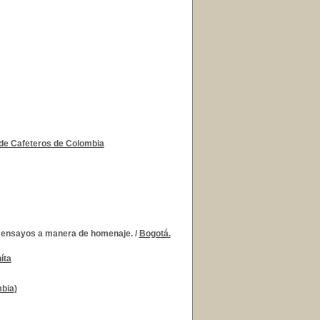
de Cafeteros de Colombia
e ensayos a manera de homenaje.
/
Bogotá.
íta
mbia)