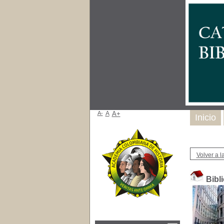
A-
A
A+
Inicio
Volver a la
Bibl