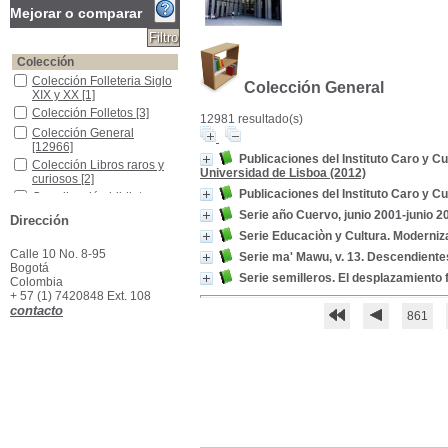
Mejorar o comparar
Colección
Colección Folleteria Siglo XIX y XX
Colección Folleteria Siglo
Colección General
XIX y XX
[1]
Colección Folletos
Colección Folletos
[3]
12981 resultado(s)
Colección General
Colección General
[12966]
Publicaciones del Instituto Caro y Cu
Colección Libros raros y curiosos
Colección Libros raros y
Universidad de Lisboa (2012)
curiosos
[2]
Publicaciones del Instituto Caro y C
Coordinación biblioteca
Coordinación biblioteca
[61]
Serie año Cuervo, junio 2001-junio 2
Dirección
Presidencia ACH
Presidencia ACH
[248]
Serie Educaciòn y Cultura. Moderni
Referencia
Referencia
[6]
Calle 10 No. 8-95
Serie ma' Mawu, v. 13. Descendiente
Bogotá
Secretaría General
Secretaría General
[294]
Serie semilleros. El desplazamiento
Colombia
Materias
+ 57 (1) 7420848 Ext. 108
contacto
Colombia--Historia
Colombia--Historia
[161]
861
Colombia--Política y gobierno--Siglo XIX
Colombia--Política y
gobierno--Siglo XIX
[140]
Colombia--Política y gobierno
Colombia--Política y
gobierno
[133]
Colombia -Historia -Guerra de Independencia--1810-1819
Colombia -Historia -
Guerra de Independencia-
-1810-1819
[112]
Partidos Políticos -Colombia
Partidos Políticos -