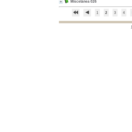
Miscelánea 026
1
2
3
4