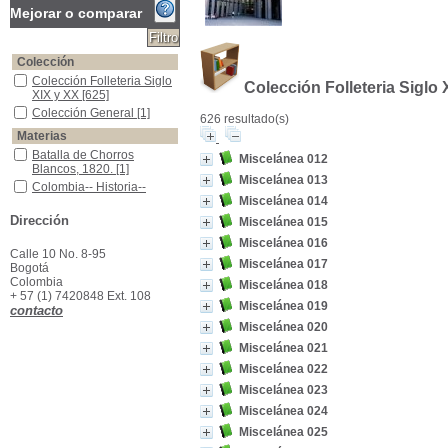
Mejorar o comparar
Colección
Colección Folleteria Siglo XIX y XX
Colección Folleteria Siglo
Colección Folleteria Siglo 
XIX y XX
[625]
Colección General
Colección General
[1]
626 resultado(s)
Materias
Batalla de Chorros Blancos, 1820.
Batalla de Chorros
Miscelánea 012
Blancos, 1820.
[1]
Miscelánea 013
Colombia-- Historia-- Guerra de independencia, 1810-1819
Colombia-- Historia--
Guerra de independencia,
Miscelánea 014
1810-1819
[1]
Dirección
Miscelánea 015
Girardot (Colombia) -vGuias Descriptivas
Girardot (Colombia) -
Miscelánea 016
vGuias Descriptivas
[1]
Calle 10 No. 8-95
Miscelánea 017
Guamal (Meta, Colombia)-- Censos-- Historia
Guamal (Meta, Colombia)-
Bogotá
- Censos-- Historia
[1]
Colombia
Miscelánea 018
+ 57 (1) 7420848 Ext. 108
Venezuela - Historia - 1797 - 1830
Venezuela - Historia -
Miscelánea 019
contacto
1797 - 1830
[1]
Miscelánea 020
Yarumal (Antioquia, Colombia)-- Historia
Yarumal (Antioquia,
Colombia)-- Historia
[1]
Miscelánea 021
Miscelánea 022
Miscelánea 023
Miscelánea 024
Miscelánea 025