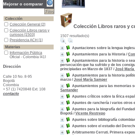
Mejorar o comparar
Colección
Colección General
Colección General
[2]
Colección Libros raros y c
Colección Libros raros y curiosos
Colección Libros raros y
curiosos
[1503]
1507 resultado(s)
Presidencia ACH
Presidencia ACH
[1]
Materias
Apuntaciones sobre la lengua ingle
Información Pública Oficial - Colombia
Información Pública
Apuntamientos para la Historia
/
Con
Oficial - Colombia
[41]
Apuntamientos para la historia o se
Colombia--Política y gobierno--Siglo XIX
Colombia--Política y
persecución que ha sufrido y de los consig
Dirección
gobierno--Siglo XIX
[16]
principiadas en Marzo de 1837
/
José María
Colombia--Historia
Colombia--Historia
[12]
Apuntamientos para la historia polít
Calle 10 No. 8-95
Historia Universal
Historia Universal
[12]
marzo
/
José María Samper
Bogotá
Colombia -Historia -Descubrimiento y Conquista, 1499-1550
Colombia -Historia -
Colombia
Apuntamientos para las memorias so
Descubrimiento y
+ 57 (1) 7420848 Ext. 108
Santander
Conquista, 1499-1550
[11]
contacto
Apuntes críticos sobre la lírica españ
Colombia-- Descripciones y viajes.
Colombia-- Descripciones
y viajes.
[11]
Apuntes de ranchería i varios otros e
Colombia -Descripciones y viajes -Siglo XIX
Colombia -Descripciones
Apuntes para la biografía del Fundad
y viajes -Siglo XIX
[9]
Bogotá
/
Vicente Restrepo
América -Descripciones y Viajes
América -Descripciones y
Apuntes sobre bibliografía colombia
Viajes
[8]
Apuntes sobre el estudio del Derech
América -Descubrimiento y Exploraciones
América -Descubrimiento
y Exploraciones
[8]
Arbitramento Cerruti. Primera exposi