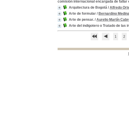
Colombia-- Historia-- Siglo XIX
Colombia-- Historia--
comisión internacional encargada de fallar
Siglo XIX
[8]
Arquitectura de Bogotá
/
Alfredo Ort
Arte de formular
/
Bernardino Medin
Arte de pensar.
/
Aurelio Martín Cabr
Arte del indigotero o Tratado de las i
1
2