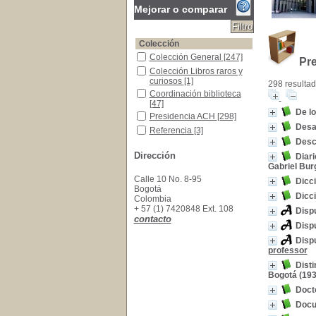
Mejorar o comparar
Colección
Colección General
Colección General
[247]
Pr
Colección Libros raros y curiosos
Colección Libros raros y
curiosos
[1]
298 resultad
Coordinación biblioteca
Coordinación biblioteca
[47]
De lo
Presidencia ACH
Presidencia ACH
[298]
Desar
Referencia
Referencia
[3]
Descr
Secretaría General
Secretaría General
[214]
Dirección
Diar
Materias
Gabriel Burg
Colombia--Política y gobierno--Siglo XIX
Colombia--Política y
Calle 10 No. 8-95
Dicci
gobierno--Siglo XIX
[27]
Bogotá
Dicci
Colombia -Historia -Guerra de Independencia
Colombia -Historia -
Colombia
Guerra de Independencia-
+ 57 (1) 7420848 Ext. 108
Dispu
-1810-1819
[15]
contacto
Disp
Teología - Enseñanza - Colombia
Teología - Enseñanza -
Colombia
[13]
Disp
professor
Colombia--Política y gobierno
Colombia--Política y
gobierno
[10]
Disti
Vida y obra
Vida y obra
[10]
Bogotá (193
Colombia--Historia
Colombia--Historia
[9]
Doct
Teología Dogmática
Teología Dogmática
[7]
Docu