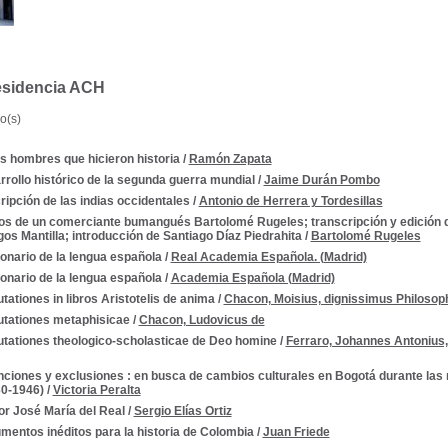
esidencia ACH
o(s)
s hombres que hicieron historia
/
Ramón Zapata
rollo histórico de la segunda guerra mundial
/
Jaime Durán Pombo
ipción de las indias occidentales
/
Antonio de Herrera y Tordesillas
ios de un comerciante bumangués Bartolomé Rugeles; transcripción y edición 
os Mantilla; introducción de Santiago Díaz Piedrahita
/
Bartolomé Rugeles
onario de la lengua española
/
Real Academia Española. (Madrid)
onario de la lengua española
/
Academia Española (Madrid)
--1810-1819
tationes in libros Aristotelis de anima
/
Chacon, Moisius, dignissimus Philosop
utationes metaphisicae
/
Chacon, Ludovicus de
utationes theologico-scholasticae de Deo homine
/
Ferraro, Johannes Antonius,
nciones y exclusiones : en busca de cambios culturales en Bogotá durante las re
0-1946)
/
Victoria Peralta
or José María del Real
/
Sergio Elías Ortiz
mentos inéditos para la historia de Colombia
/
Juan Friede