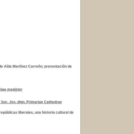
de Aída Martínez Carreño; presentación de
hiae magister
 Soc. Jes. dign. Primariae Cathedrae
públicas liberales, una historia cultural de