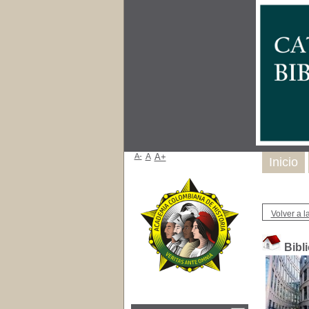
A-
A
A+
Inicio
Volver a la
Bibl