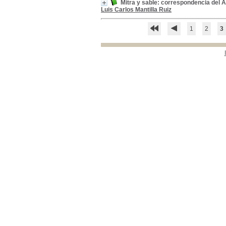
Mitra y sable: correspondencia del
Bibliografías
Bibliografías
[1]
Luis Carlos Mantilla Ruiz
Biografia--Còrdova,Josè Marìa, 1799-1829
Biografia--Còrdova,Josè
Marìa, 1799-1829
[1]
1
2
3