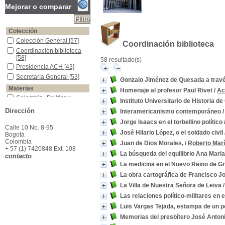
Mejorar o comparar
Colección
Colección General
Colección General
[57]
Coordinación biblioteca
Coordinación biblioteca
Coordinación biblioteca
[58]
58 resultado(s)
Presidencia ACH
Presidencia ACH
[43]
Secretaría General
Secretaría General
[53]
Gonzalo Jiménez de Quesada a travé
Materias
Homenaje al profesor Paul Rivet
/
Ac
Colombia--Política y gobierno--Siglo XIX
Colombia--Política y
Instituto Universitario de Historia d
gobierno--Siglo XIX
[6]
Dirección
Interamericanismo contemporáneo
Colombia -Historia -Guerra de Independencia--1810-1819
Colombia -Historia -
Guerra de Independencia-
Jorge Isaacs en el torbellino político
Calle 10 No. 8-95
-1810-1819
[4]
José Hilario López, o el soldado civil
Bogotá
Colombia--Historia
Colombia--Historia
[4]
Colombia
Juan de Dios Morales,
/
Roberto Marí
Colombia - Historia- Independencia
Colombia - Historia-
+ 57 (1) 7420848 Ext. 108
La búsqueda del equilibrio Ana Maria
Independencia
[3]
contacto
Colombia--Política y gobierno
Colombia--Política y
La medicina en el Nuevo Reino de Gr
gobierno
[2]
La obra cartográfica de Francisco J
Arango Vélez, Carlos (1897-1974)--Discursos
Arango Vélez, Carlos
La Villa de Nuestra Señora de Leiva
(1897-1974)--Discursos
[1]
Las relaciones político-militares en 
Arte colonial -Colombia
Arte colonial -Colombia
[1]
Luis Vargas Tejada, estampa de un p
Autores colombianos -Crítica e interpretación
Autores colombianos -
Memorias del presbítero José Antoni
Crítica e interpretación
[1]