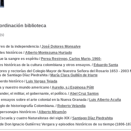
rdinación biblioteca
(s)
res de la independencia
/
José Dolores Monsalve
es históricos
/
Alberto Montezuma Hurtado
e la sangre es espíritu
/
Perea Restrepo, Carlos Mario, 1960-
s históricas de la cultura colombiana y otros ensayos.
/
Eduardo Santa
--1810-1819
res y rectorías del Colegio Mayor de Nuestra Señora del Rosario 1653 - 2003 Ma
s de Santiago Díaz Piedrahita
/
María Clara Guillén de Iriarte
erdo histórico
/
Luis Vargas Tejada
 y nuestro mundo americano
/
Aurelio, s.j Espinosa Pólit
nder, el militar, el gobernante, el político.
/
Abel Cruz Santos
 ensayos sobre el arte colonial en la Nueva Granada
/
Luis Alberto Acuña
glo de historiografía Colombiana.
/
Roberto Velandia
 personajes históricos
/
Alberto Miramón
scuela y cuatro Naturalistas del siglo XIX
/
Santiago Díaz Piedrahita
de Don Ignacio Gutiérrez Vergara y episodios históricos de su tiempo (1806-18