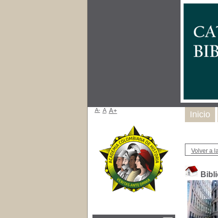
A-
A
A+
Inicio
Volver a la
Bibl