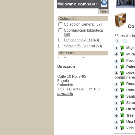
Mejorar o comparar
Colección
Colección General
Colección General
[57]
Coo
Coordinación biblioteca
Coordinación biblioteca
[58]
58 resultado
Presidencia ACH
Presidencia ACH
[43]
Secretaría General
Secretaría General
[53]
Muje
Materias
Mural
Colombia--Política y gobierno--Siglo XIX
Colombia--Política y
Porqu
gobierno--Siglo XIX
[6]
Dirección
Raíce
Colombia -Historia -Guerra de Independencia
Colombia -Historia -
Guerra de Independencia-
Recto
Calle 10 No. 8-95
-1810-1819
[4]
preliminare
Bogotá
Colombia--Historia
Colombia--Historia
[4]
Recu
Colombia
Colombia - Historia- Independencia
Colombia - Historia-
+ 57 (1) 7420848 Ext. 108
Roma
Independencia
[3]
contacto
Santa
Colombia--Política y gobierno
Colombia--Política y
gobierno
[2]
Siete
Arango Vélez, Carlos (1897-1974)--Discursos
Arango Vélez, Carlos
Un si
(1897-1974)--Discursos
Tres
[1]
Arte colonial -Colombia
Arte colonial -Colombia
[1]
Una E
Autores colombianos -Crítica e interpretación
Autores colombianos -
Vida 
Crítica e interpretación
[1]