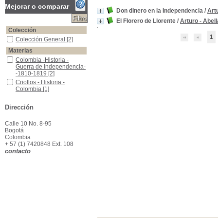
Mejorar o comparar
Don dinero en la Independencia
/
Art
El Florero de Llorente
/
Arturo - Abel
Colección
1
Colección General
Colección General
[2]
Materias
Colombia -Historia -Guerra de Independencia--1810-1819
Colombia -Historia -
Guerra de Independencia-
-1810-1819
[2]
Criollos - Historia - Colombia
Criollos - Historia -
Colombia
[1]
Florero de Llorente - Historia - Colombia
Florero de Llorente -
Historia - Colombia
[1]
Dirección
Calle 10 No. 8-95
Bogotá
Colombia
+ 57 (1) 7420848 Ext. 108
contacto