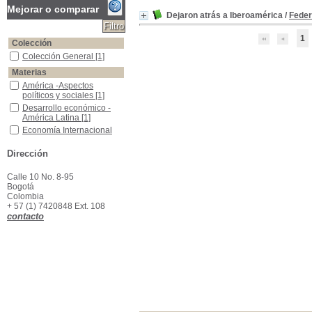
Mejorar o comparar
Dejaron atrás a Iberoamérica
/
Feder
1
Colección
Colección General
Colección General
[1]
Materias
América -Aspectos políticos y sociales
América -Aspectos
políticos y sociales
[1]
Desarrollo económico -América Latina
Desarrollo económico -
América Latina
[1]
Economía Internacional
Economía Internacional
[1]
Política económica -América Hispana
Política económica -
Dirección
América Hispana
[1]
Calle 10 No. 8-95
Bogotá
Colombia
+ 57 (1) 7420848 Ext. 108
contacto