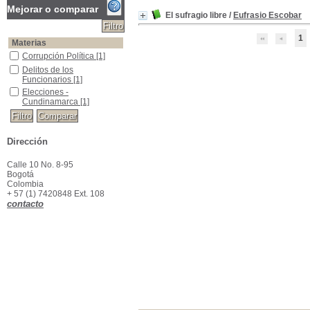
Mejorar o comparar
El sufragio libre
/
Eufrasio Escobar
1
Materias
Corrupción Política
Corrupción Política
[1]
Delitos de los Funcionarios
Delitos de los
Funcionarios
[1]
Elecciones -Cundinamarca
Elecciones -
Cundinamarca
[1]
Dirección
Calle 10 No. 8-95
Bogotá
Colombia
+ 57 (1) 7420848 Ext. 108
contacto