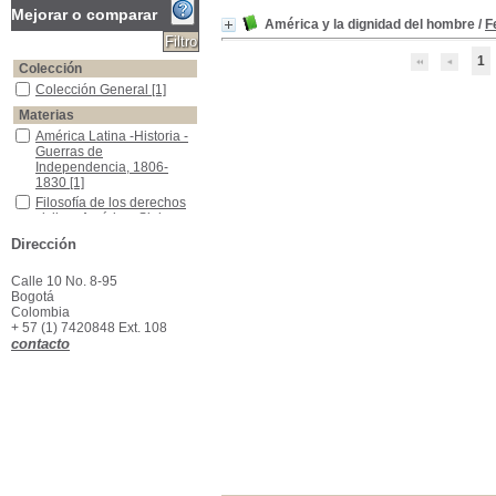
Mejorar o comparar
América y la dignidad del hombre
/
F
1
Colección
Colección General
Colección General
[1]
Materias
América Latina -Historia -Guerras de Independencia, 1806-1830
América Latina -Historia -
Guerras de
Independencia, 1806-
1830
[1]
Filosofía de los derechos civiles -América -Siglos XIX-XX
Filosofía de los derechos
civiles -América -Siglos
XIX-XX
[1]
Dirección
Indios -Situación legal -América
Indios -Situación legal -
América
[1]
Calle 10 No. 8-95
Bogotá
Colombia
+ 57 (1) 7420848 Ext. 108
contacto