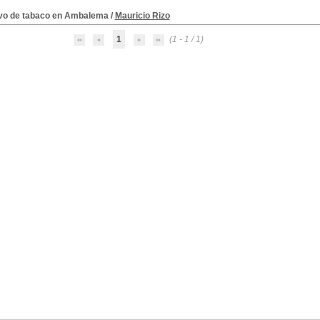
ivo de tabaco en Ambalema
/
Mauricio Rizo
1
(1 - 1 / 1)