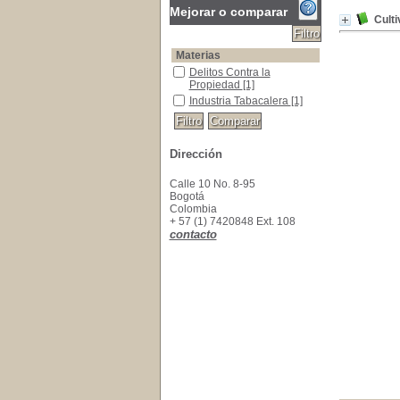
Mejorar o comparar
Cult
Materias
Delitos Contra la Propiedad
Delitos Contra la
Propiedad
[1]
Industria Tabacalera
Industria Tabacalera
[1]
Dirección
Calle 10 No. 8-95
Bogotá
Colombia
+ 57 (1) 7420848 Ext. 108
contacto