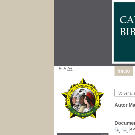
A-
A
A+
Inicio
Volver a la
Autor Ma
Document