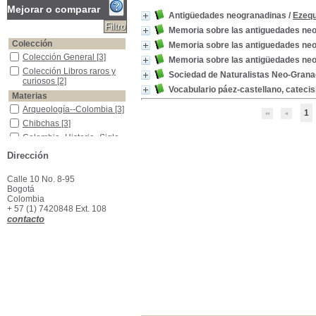
Mejorar o comparar
Antigüedades neogranadinas
/
Ezequ
Memoria sobre las antiguedades ne
Colección
Memoria sobre las antiguedades ne
Colección General
Colección General
[3]
Memoria sobre las antigüedades ne
Colección Libros raros y curiosos
Colección Libros raros y
Sociedad de Naturalistas Neo-Grana
curiosos
[2]
Vocabulario páez-castellano, catecis
Materias
Arqueología--Colombia
Arqueología--Colombia
[3]
1
Chibchas
Chibchas
[3]
Colombia -Historia -Siglo XVII
Colombia -Historia -Siglo
XVII
[3]
Dirección
Indios de Colombia
Indios de Colombia
[3]
Arqueología indígena -Colombia
Arqueología indígena -
Calle 10 No. 8-95
Colombia
[1]
Bogotá
Bogotá -Academias, Sociedades Doctas, Etc.
Bogotá -Academias,
Colombia
Sociedades Doctas, Etc.
+ 57 (1) 7420848 Ext. 108
[1]
contacto
Catecismos paeces
Catecismos paeces
[1]
Chibchas -Cultura
Chibchas -Cultura
[1]
Español -Páez -Glosarios, vocabularios, etc
Español -Páez -Glosarios,
vocabularios, etc
[1]
Indios de Colombia -Vida social y costumbres
Indios de Colombia -Vida
social y costumbres
[1]