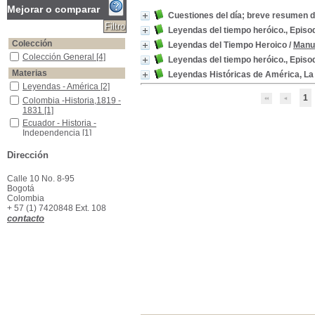
Mejorar o comparar
Cuestiones del día; breve resumen d
Leyendas del tiempo heróico., Episo
Colección
Leyendas del Tiempo Heroico
/
Manue
Colección General
Colección General
[4]
Leyendas del tiempo heróico., Episod
Materias
Leyendas Históricas de América, La C
Leyendas - América
Leyendas - América
[2]
1
Colombia -Historia,1819 - 1831
Colombia -Historia,1819 -
1831
[1]
Ecuador - Historia - Independencia
Ecuador - Historia -
Independencia
[1]
Ecuador -Política
Ecuador -Política
[1]
Dirección
Política -Ecuador
Política -Ecuador
[1]
Calle 10 No. 8-95
Bogotá
Colombia
+ 57 (1) 7420848 Ext. 108
contacto