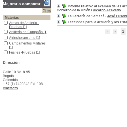
Mejorar o comparar
Informe relativo al examen de las ar
Gobierno de la Unión
/
Ricardo Acevedo
La Ferrería de Samacá
/
José Eusebi
Materias
Lecciones para la artillería y los E
Armas de Artillería -Pruebas
Armas de Artillería -
Pruebas
[1]
1
Artillería de Campaña
Artillería de Campaña
[1]
Atrincheramiento
Atrincheramiento
[1]
Campamentos Militares
Campamentos Militares
[1]
Fusiles -Pruebas
Fusiles -Pruebas
[1]
Ingeniería Militar
Ingeniería Militar
[1]
Dirección
Minas de Hierro -Colombia
Minas de Hierro -
Colombia
[1]
Calle 10 No. 8-95
Bogotá
Colombia
+ 57 (1) 7420848 Ext. 108
contacto