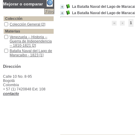
Mejorar o comparar
La Batalla Naval del Lago de Marac
La Batalla Naval del Lago de Maracai
Colección
1
Colección General
Colección General
[2]
Materias
Venezuela -- Historia -- Guerra de Independencia -- 1810-1821
Venezuela -- Historia --
Guerra de Independencia
-- 1810-1821
[2]
Batalla Naval del Lago de Maracaibo - 1823
Batalla Naval del Lago de
Maracaibo - 1823
[1]
Batalla Naval del Lago de Maracaibo., 1823
Batalla Naval del Lago de
Maracaibo., 1823
[1]
Dirección
Calle 10 No. 8-95
Bogotá
Colombia
+ 57 (1) 7420848 Ext. 108
contacto