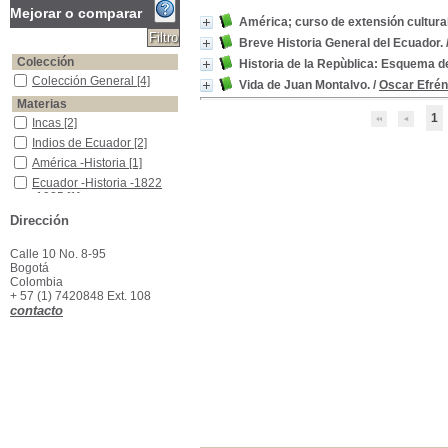
Mejorar o comparar
América; curso de extensión cultura
Breve Historia General del Ecuador.
Colección
Historia de la Repùblica: Esquema de
Colección General
Colección General
[4]
Vida de Juan Montalvo.
/
Oscar Efré
Materias
1
Incas
Incas
[2]
Indios de Ecuador
Indios de Ecuador
[2]
América -Historia
América -Historia
[1]
Ecuador -Historia -1822 -1925
Ecuador -Historia -1822
-1925
[1]
Ecuador -Historia -Colonia, 1563-1808
Ecuador -Historia -
Dirección
Colonia, 1563-1808
[1]
Ecuador -Historia -descubrimiento y Conquista, 1526-1563
Ecuador -Historia -
Calle 10 No. 8-95
descubrimiento y
Bogotá
Conquista, 1526-1563
[1]
Colombia
Geografía -Historia
Geografía -Historia
[1]
+ 57 (1) 7420848 Ext. 108
contacto