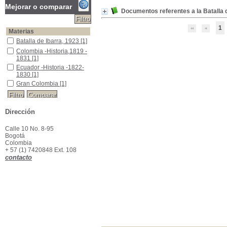
Mejorar o comparar
Documentos referentes a la Batalla 
1
Materias
Batalla de Ibarra, 1923
Batalla de Ibarra, 1923
[1]
Colombia -Historia,1819 - 1831
Colombia -Historia,1819 -
1831
[1]
Ecuador -Historia -1822-1830
Ecuador -Historia -1822-
1830
[1]
Gran Colombia
Gran Colombia
[1]
Dirección
Calle 10 No. 8-95
Bogotá
Colombia
+ 57 (1) 7420848 Ext. 108
contacto