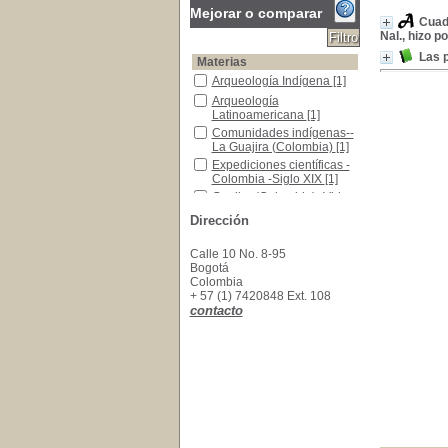
Mejorar o comparar
Cuade
Nal., hizo p
Las 
Materias
Arqueología Indígena
Arqueología Indígena
[1]
Arqueología Latinoamericana
Arqueología
Latinoamericana
[1]
Comunidades indígenas-- La Guajira (Colombi
Comunidades indígenas--
La Guajira (Colombia)
[1]
Expediciones científicas -Colombia -Siglo XIX
Expediciones científicas -
Colombia -Siglo XIX
[1]
Guajira (Colombia) -Vida social y costumbres
Guajira (Colombia) -Vida
social y costumbres
[1]
Dirección
Indígenas de Colombia
Indígenas de Colombia
[1]
Pictografía Muisca -Informes
Pictografía Muisca -
Calle 10 No. 8-95
Informes
[1]
Bogotá
Colombia
+ 57 (1) 7420848 Ext. 108
contacto