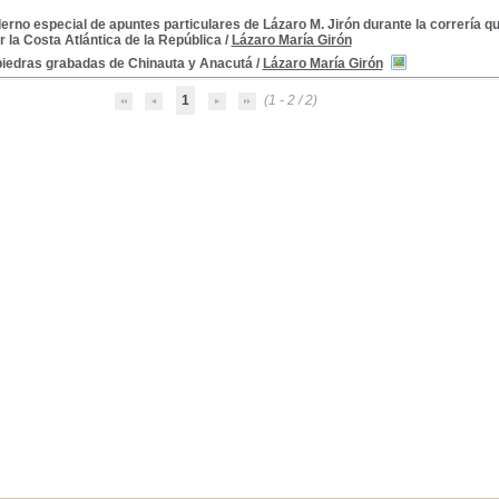
rno especial de apuntes particulares de Lázaro M. Jirón durante la correría q
or la Costa Atlántica de la República
/
Lázaro María Girón
piedras grabadas de Chinauta y Anacutá
/
Lázaro María Girón
1
(1 - 2 / 2)
a)