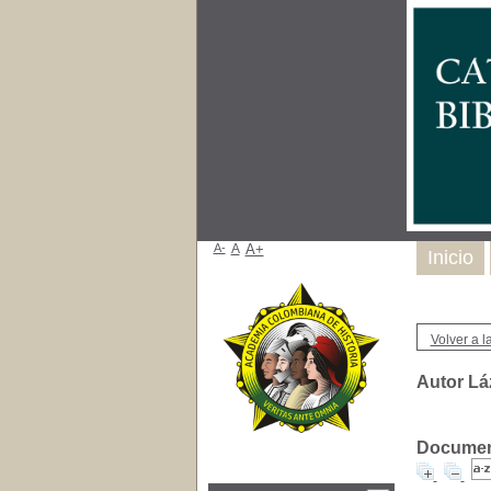
A-
A
A+
Inicio
Volver a la
Autor Lá
Document