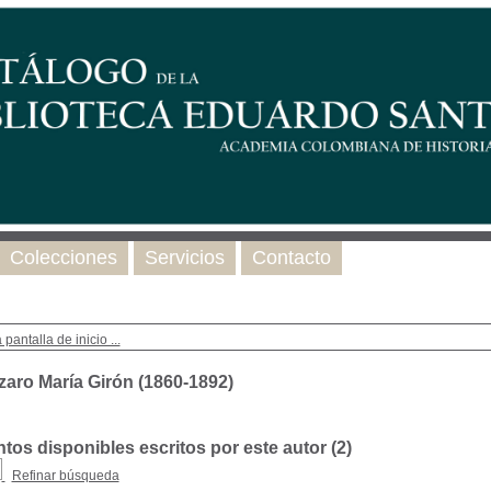
Colecciones
Servicios
Contacto
 pantalla de inicio ...
zaro María Girón (1860-1892)
os disponibles escritos por este autor (
2
)
Refinar búsqueda