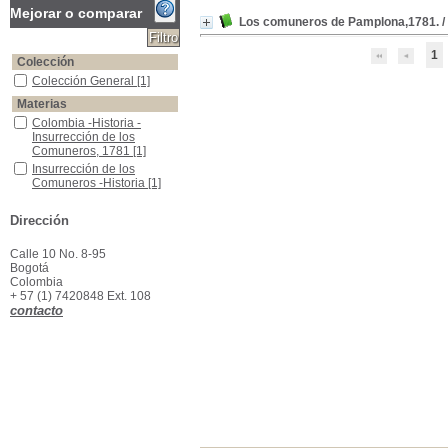
Mejorar o comparar
Los comuneros de Pamplona,1781.
/
1
Colección
Colección General
Colección General
[1]
Materias
Colombia -Historia -Insurrección de los Comuneros, 1781
Colombia -Historia -
Insurrección de los
Comuneros, 1781
[1]
Insurrección de los Comuneros -Historia
Insurrección de los
Comuneros -Historia
[1]
Pamplona - Historia -Insurrección de los Comuneros, 1781
Pamplona - Historia -
Insurrección de los
Dirección
Comuneros, 1781
[1]
Calle 10 No. 8-95
Bogotá
Colombia
+ 57 (1) 7420848 Ext. 108
contacto