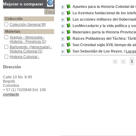
Mejorar o comparar
Apuntes para la Historia Colonial de
La Aventura fundacional de los isleñ
Colección
Las acciones militares del Goberna
Colección General
Colección General
[8]
LosMercedario y la vida política y so
Materias
Materiales parta la Historia Provinci
Aragua - Venezuela - Historia - Provincia
Aragua - Venezuela -
Raices Pobladoras del Táchira: Tári
Historia - Provincia
[1]
San Cristobal siglo XVII, tiempo de al
Barlovento -(Venezuela) -Historia Colonial
Barlovento -(Venezuela) -
Historia Colonial
[1]
San Sebastián de Los Reyes.
/
Lucas
Historia Colonial -Barlovento (Venezuela)
Historia Colonial -
Barlovento (Venezuela)
[1]
1
Isleños - Venezuela
Isleños - Venezuela
[1]
Dirección
Organización Militar - Venezuela Siglo XVII -
Organización Militar -
Venezuela Siglo XVII -
[1]
Calle 10 No. 8-95
Bogotá
Política Social - Venezueal,
Política Social -
Colombia
Venezueal,
[1]
+ 57 (1) 7420848 Ext. 108
San Cristóbal (Venezuela) - Historia - siglo XVII
San Cristóbal (Venezuela)
contacto
- Historia - siglo XVII
[1]
San Sebastián de los Reyes (Venezuela) - Historia
San Sebastián de los
Reyes (Venezuela) -
Historia
[1]
Táchira (Venezuela) - Historia
Táchira (Venezuela) -
Historia
[1]
Venezuela - Historia
Venezuela - Historia
[1]