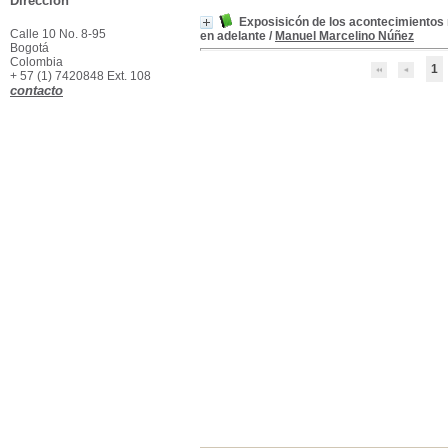
Dirección
Exposisicón de los acontecimientos 
Calle 10 No. 8-95
en adelante
/
Manuel Marcelino Núñez
Bogotá
Colombia
1
+ 57 (1) 7420848 Ext. 108
contacto