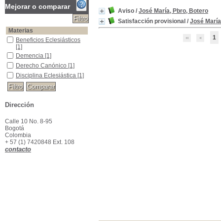
Mejorar o comparar
Aviso
/
José María, Pbro, Botero
Satisfacción provisional
/
José María
Materias
1
Beneficios Eclesiásticos
Beneficios Eclesiásticos
[1]
Demencia
Demencia
[1]
Derecho Canónico
Derecho Canónico
[1]
Disciplina Eclesiástica
Disciplina Eclesiástica
[1]
Dirección
Calle 10 No. 8-95
Bogotá
Colombia
+ 57 (1) 7420848 Ext. 108
contacto