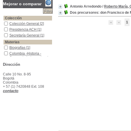
Mejorar o comparar
Antonio Arredondo
/
Roberto María, 
Dos precursores: don Francisco de 
Colección
1
Colección General
Colección General
[2]
Presidencia ACH
Presidencia ACH
[1]
Secretaría General
Secretaría General
[1]
Materias
Biografías
Biografías
[1]
Colombia -Historia -Guerra de Independencia--1810-1819
Colombia -Historia -
Guerra de Independencia-
-1810-1819
[1]
Dirección
España--Militares--Colombia
España--Militares--
Colombia
[1]
Calle 10 No. 8-95
Vida y Obra--Arredondo,Antonio
Vida y Obra--
Bogotá
Arredondo,Antonio
[1]
Colombia
+ 57 (1) 7420848 Ext. 108
contacto