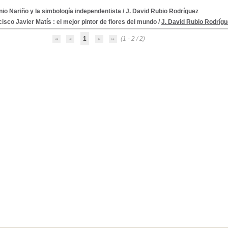
io Nariño y la simbología independentista
/
J. David Rubio Rodríguez
isco Javier Matís : el mejor pintor de flores del mundo
/
J. David Rubio Rodrígu
1
(1 - 2 / 2)
--1810-1819
ico y social