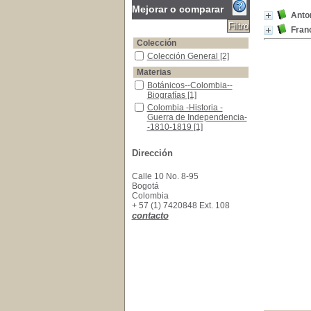
Mejorar o comparar
Anton
Franc
Colección
Colección General
Colección General
[2]
Materias
Botánicos--Colombia--Biografías
Botánicos--Colombia--
Biografías
[1]
Colombia -Historia -Guerra de Independencia
Colombia -Historia -
Guerra de Independencia-
-1810-1819
[1]
Matís, Francisco Javier, 1774-1851--Biografías
Matís, Francisco Javier,
1774-1851--Biografías
[1]
Dirección
Nariño, Antonio, 1765-1823-- Pensamiento polít
Nariño, Antonio, 1765-
1823-- Pensamiento
Calle 10 No. 8-95
político y social
[1]
Bogotá
Símbolos patrios-- Historia-- Colombia
Símbolos patrios--
Colombia
Historia-- Colombia
[1]
+ 57 (1) 7420848 Ext. 108
contacto