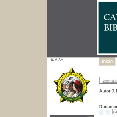
A-
A
A+
Inicio
Volver a la
Autor J.
Document