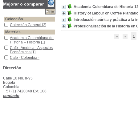
Mejorar o comparar
Academia Colombiana de Historia 1
History of Labour on Coffee Plantati
Colección
Introducción teórica y práctica a la i
Colección General
Colección General
[2]
Profesionalización de la Historia en
Materias
1
Academia Colombiana de Historia -- Historia
Academia Colombiana de
Historia -- Historia
[1]
Café - América - Aspectos Económicos
Café - América - Aspectos
Económicos
[1]
Café - Colombia - Aspectos Políticos y Sociales
Café - Colombia -
Aspectos Políticos y
Sociales
[1]
Dirección
Café -Agricultura
Café -Agricultura
[1]
Enseñanza Superior -Historia -Colombia.
Enseñanza Superior -
Calle 10 No. 8-95
Historia -Colombia.
[1]
Bogotá
Colombia
Historia -Enseñanza
Historia -Enseñanza
[1]
+ 57 (1) 7420848 Ext. 108
Historia -Investigaciones
Historia -Investigaciones
contacto
[1]
Historia--Biblioteca--Academia Colombiana de Historia
Historia--Biblioteca--
Academia Colombiana de
Historia
[1]
Universidades -Historia -Colombia
Universidades -Historia -
Colombia
[1]