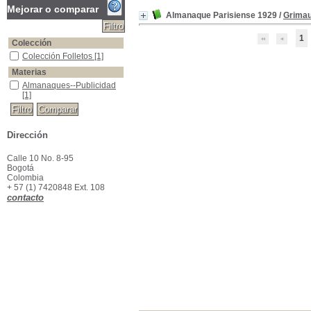
Mejorar o comparar
Almanaque Parisiense 1929
/
Grimaul
1
Colección
Colección Folletos
Colección Folletos
[1]
Materias
Almanaques--Publicidad
Almanaques--Publicidad
[1]
Dirección
Calle 10 No. 8-95
Bogotá
Colombia
+ 57 (1) 7420848 Ext. 108
contacto