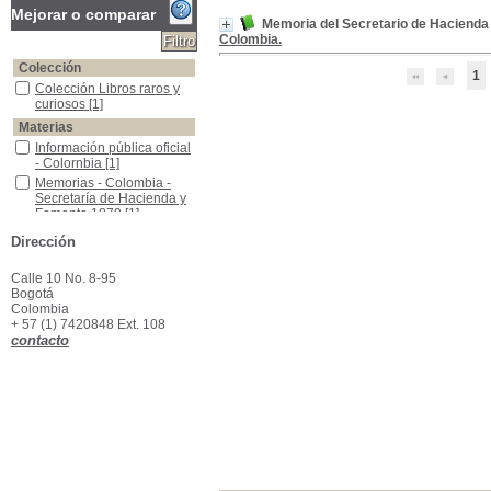
Mejorar o comparar
Memoria del Secretario de Hacienda 
Colombia.
Colección
1
Colección Libros raros y curiosos
Colección Libros raros y
curiosos
[1]
Materias
Información pública oficial - Colornbia
Información pública oficial
- Colornbia
[1]
Memorias - Colombia - Secretaría de Hacienda y Fomento,1879
Memorias - Colombia -
Secretaría de Hacienda y
Fomento,1879
[1]
Secretarios de Hacienda y Fomento - Colombia - Informes,1879
Secretarios de Hacienda y
Dirección
Fomento - Colombia -
Informes,1879
[1]
Calle 10 No. 8-95
Bogotá
Colombia
+ 57 (1) 7420848 Ext. 108
contacto