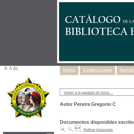
A-
A
A+
Inicio
Colecciones
Servi
Volver a la pantalla de inicio ...
Autor Pereira Gregorio C
Documentos disponibles escritos
Refinar búsqueda