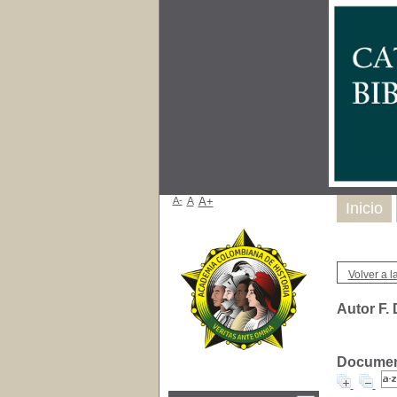
A-
A
A+
Inicio
Volver a la
Autor F. 
Document