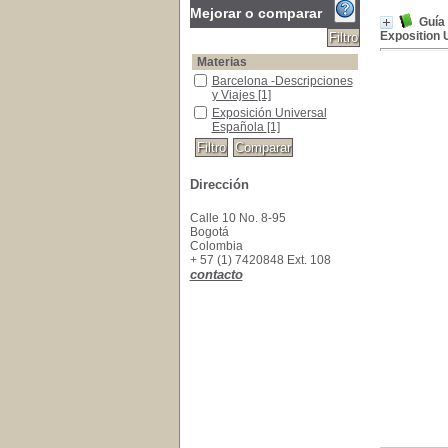
Mejorar o comparar
Guía 
Exposition 
Materias
Barcelona -Descripciones y Viajes
Barcelona -Descripciones
y Viajes
[1]
Exposición Universal Española
Exposición Universal
Española
[1]
Dirección
Calle 10 No. 8-95
Bogotá
Colombia
+ 57 (1) 7420848 Ext. 108
contacto