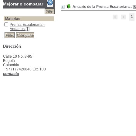
Mejorar o comparar
Anuario de la Prensa Ecuatoriana
/
B
1
Materias
Prensa Ecuatoriana -Anuarios
Prensa Ecuatoriana -
Anuarios
[1]
Dirección
Calle 10 No. 8-95
Bogotá
Colombia
+ 57 (1) 7420848 Ext. 108
contacto