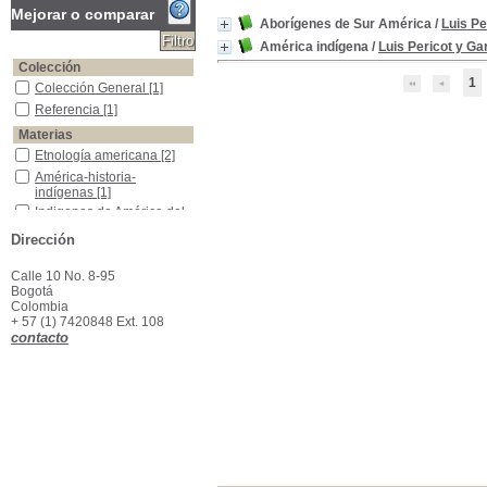
Mejorar o comparar
Aborígenes de Sur América
/
Luis Pe
América indígena
/
Luis Pericot y Ga
Colección
1
Colección General
Colección General
[1]
Referencia
Referencia
[1]
Materias
Etnología americana
Etnología americana
[2]
América-historia- indígenas
América-historia-
indígenas
[1]
Indigenas de América del Sur
Indigenas de América del
Sur
[1]
Dirección
Indios de América-historia
Indios de América-historia
[1]
Calle 10 No. 8-95
Origen del Indígena Americano
Origen del Indígena
Bogotá
Americano
[1]
Colombia
+ 57 (1) 7420848 Ext. 108
contacto