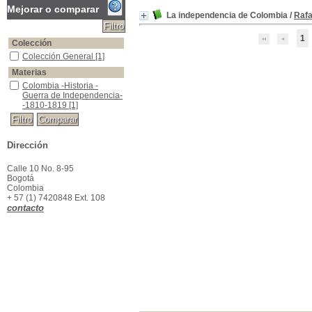
Mejorar o comparar
La independencia de Colombia
/
Raf
1
Colección
Colección General
Colección General
[1]
Materias
Colombia -Historia -Guerra de Independencia--1810-1819
Colombia -Historia -
Guerra de Independencia-
-1810-1819
[1]
Dirección
Calle 10 No. 8-95
Bogotá
Colombia
+ 57 (1) 7420848 Ext. 108
contacto