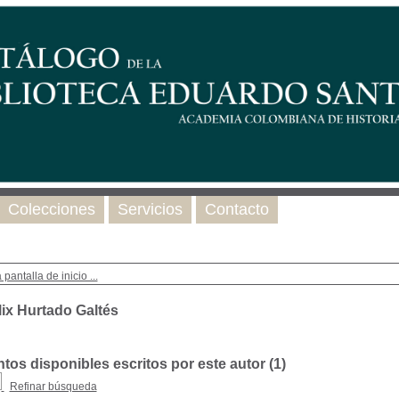
Colecciones
Servicios
Contacto
 pantalla de inicio ...
lix Hurtado Galtés
os disponibles escritos por este autor (
1
)
Refinar búsqueda