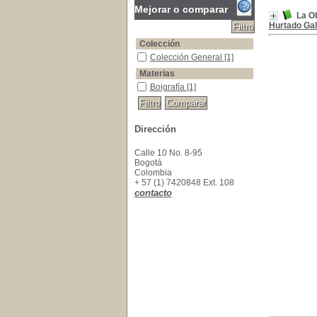
Mejorar o comparar
La Ob
Hurtado Gal
Colección
Colección General
Colección General
[1]
Materias
Boigrafía
Boigrafía
[1]
Dirección
Calle 10 No. 8-95
Bogotá
Colombia
+ 57 (1) 7420848 Ext. 108
contacto