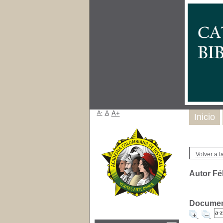
A-
A
A+
Inicio
Volver a la
Autor Fé
Document