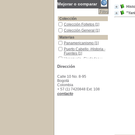
Mejorar o comparar
Histo
”Yan
Colección
Colección Folletos
Colección Folletos
[1]
Colección General
Colección General
[1]
Materias
Panamericanismo
Panamericanismo
[1]
Puerto Cabello -Historia -Fuentes
Puerto Cabello -Historia -
Fuentes
[1]
Venezuela -Ciudades y Pueblos
Venezuela -Ciudades y
Pueblos
[1]
Dirección
Calle 10 No. 8-95
Bogotá
Colombia
+ 57 (1) 7420848 Ext. 108
contacto