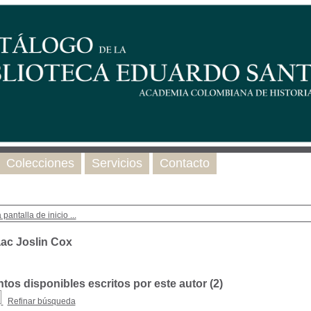
Colecciones
Servicios
Contacto
 pantalla de inicio ...
aac Joslin Cox
os disponibles escritos por este autor (
2
)
Refinar búsqueda