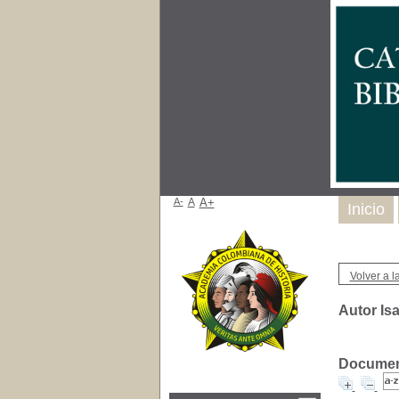
A-
A
A+
Inicio
Volver a la
Autor Is
Document