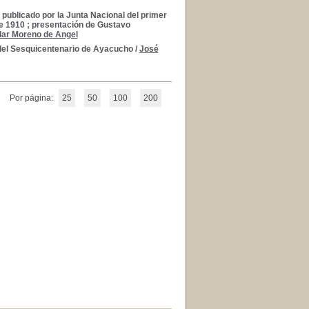
ublicado por la Junta Nacional del primer
de 1910 ; presentación de Gustavo
lar Moreno de Angel
el Sesquicentenario de Ayacucho
/
José
Por página:
25
50
100
200