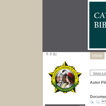
A-
A
A+
Inicio
Volver a la
Autor Pi
Document