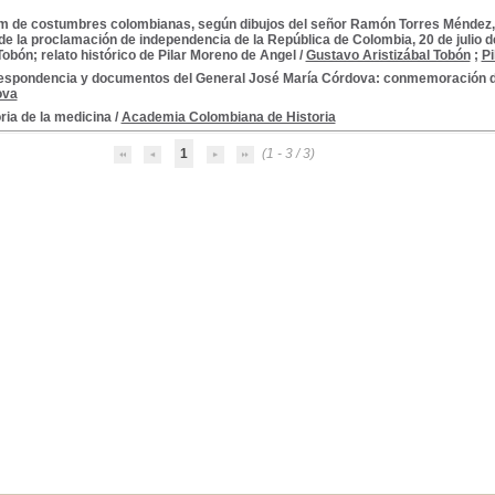
m de costumbres colombianas, según dibujos del señor Ramón Torres Méndez, p
de la proclamación de independencia de la República de Colombia, 20 de julio 
Tobón; relato histórico de Pilar Moreno de Angel
/
Gustavo Aristizábal Tobón
;
Pi
espondencia y documentos del General José María Córdova: conmemoración d
ova
ria de la medicina
/
Academia Colombiana de Historia
1
(1 - 3 / 3)