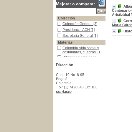
Mejorar o comparar
Albu
Centenario 
Aristizábal 
Colección
Corr
Colección General
Colección General
[3]
María Córd
Presidencia ACH
Presidencia ACH
[1]
Histo
Secretaría General
Secretaría General
[1]
Materias
Colombia-vida social y costumbres, cuadros.
Colombia-vida social y
costumbres, cuadros.
[1]
Dibujos colombianos-siglo XIX
Dibujos colombianos-
siglo XIX
[1]
Dirección
Medicina -Historia -Colombia
Medicina -Historia -
Colombia
[1]
Calle 10 No. 8-95
Bogotá
Colombia
+ 57 (1) 7420848 Ext. 108
contacto